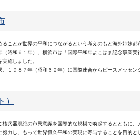
市
めることが世界の平和につながるという考えのもと海外姉妹都
年（昭和６１年）、横浜市は「国際平和年よこはま記念事業実
を実施しました。
果、１９８７年（昭和６２年）に国際連合からピースメッセン
ト）
て核兵器廃絶の市民意識を国際的な規模で喚起するとともに、
に努力し、もって世界恒久平和の実現に寄与することを目的と