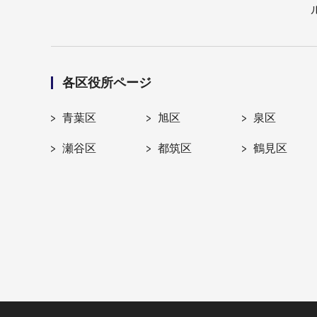
各区役所ページ
青葉区
旭区
泉区
瀬谷区
都筑区
鶴見区