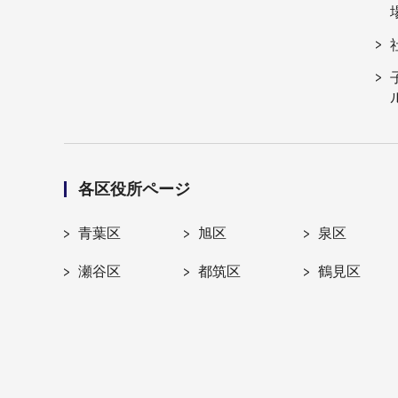
各区役所ページ
青葉区
旭区
泉区
瀬谷区
都筑区
鶴見区