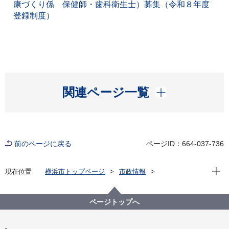
康づくり係 保健師・歯科衛生士）募集（令和８年度
登録制度）
開く
関連ページ一覧
前のページに戻る
ページID：664-037-736
現在位
現在位置
横浜市トップページ
市政情報
職員採用・人事
その他採用募集
会計年度任用職員採用募集
戸塚区
ページトップへ