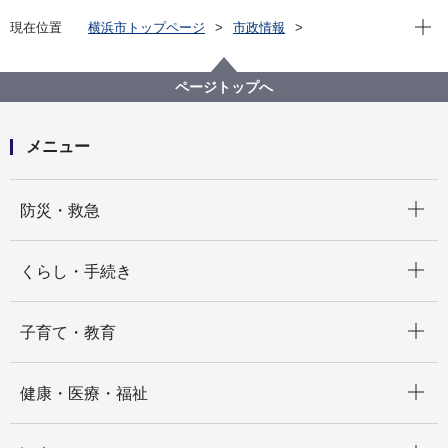
現在位
現在位置
横浜市トップページ
市政情報
職員採用・人事
その他採用募集
会計年度任用職員採用募集
こども青少年局
【こども青少年局】会計年度任用職員（保育・教育給
ページトップへ
付課 事務補助 月額職）募集（令和７年４月１日採
用）
メニュー
開く
防災・救急
開く
くらし・手続き
開く
子育て・教育
開く
健康・医療・福祉
開く