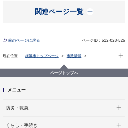
開く
関連ページ一覧
前のページに戻る
ページID：512-028-525
現在位
現在位置
横浜市トップページ
市政情報
職員採用・人事
その他採用募集
会計年度任用職員採用募集
医療局
【募集は終了しました】【医療局】会計年度任用職員
ページトップへ
（感染管理士 月額職） 募集（令和７年４月１日採用）
メニュー
開く
防災・救急
開く
くらし・手続き