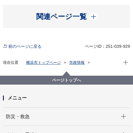
開く
関連ページ一覧
前のページに戻る
ページID：251-039-929
現在位
現在位置
横浜市トップページ
市政情報
広報・広聴・報道
記者発表
行財政局
記者発表 2025年度
旧くぬぎ台小学校を活用する事業者の公募を実施しま
ページトップへ
す！
メニュー
開く
防災・救急
開く