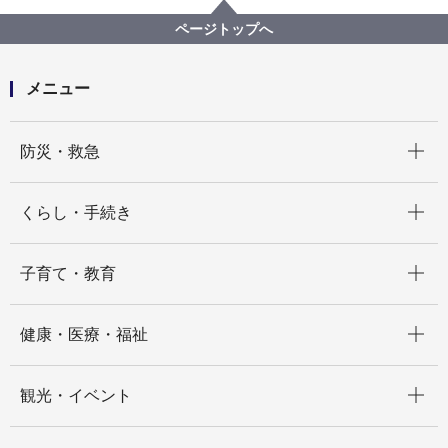
記者発表 2023年度
ドリームジャンボ宝くじ ドリームジャンボミニ発
ページトップへ
売！横浜市内の売り場またはインターネットで！
メニュー
開く
防災・救急
開く
くらし・手続き
開く
子育て・教育
開く
健康・医療・福祉
開く
観光・イベント
開く