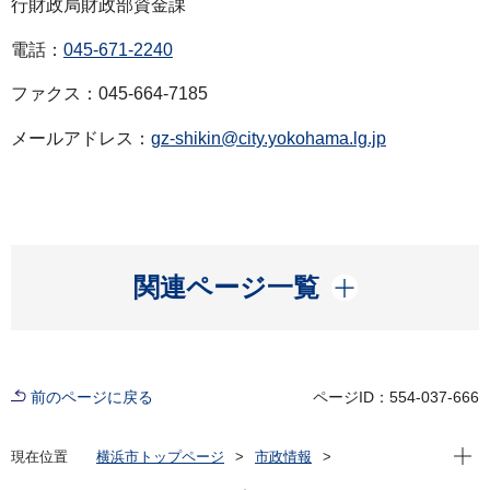
行財政局財政部資金課
電話：
045-671-2240
ファクス：045-664-7185
メールアドレス：
gz-shikin@city.yokohama.lg.jp
開く
関連ページ一覧
前のページに戻る
ページID：554-037-666
現在位
現在位置
横浜市トップページ
市政情報
広報・広聴・報道
記者発表
行財政局