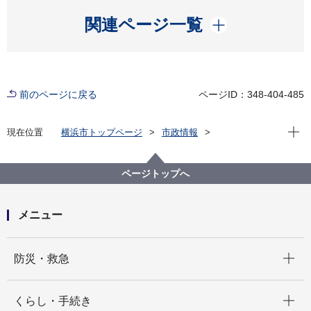
開く
関連ページ一覧
前のページに戻る
ページID：348-404-485
現在位
現在位置
横浜市トップページ
市政情報
広報・広聴・報道
記者発表
戸塚区
記者発表 2022年度
イラストたっぷり！遊んで学べる！ 子ども向け「防災
ページトップへ
ブック～地震が起きた時どうなる？～」を作成しまし
た！
メニュー
開く
防災・救急
開く
くらし・手続き