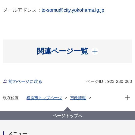
メールアドレス：
to-somu@city.yokohama.lg.jp
開く
関連ページ一覧
前のページに戻る
ページID：923-230-063
現在位
現在位置
横浜市トップページ
市政情報
広報・広聴・報道
記者発表
戸塚区
記者発表 2022年度
⼾塚区職員の新型コロナウイルス感染について
ページトップへ
メニュー