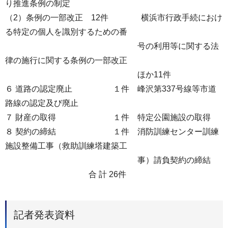
り推進条例の制定
（2）条例の一部改正 12件 横浜市行政手続におけ
る特定の個人を識別するための番
号の利用等に関する法
律の施行に関する条例の一部改正
ほか11件
６ 道路の認定廃止 １件 峰沢第337号線等市道
路線の認定及び廃止
７ 財産の取得 １件 特定公園施設の取得
８ 契約の締結 １件 消防訓練センター訓練
施設整備工事（救助訓練塔建築工
事）請負契約の締結
合 計 26件
記者発表資料