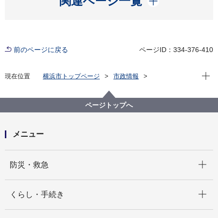
関連ページ一覧
前のページに戻る
ページID：334-376-410
現在位
現在位置
横浜市トップページ
市政情報
広報・広聴・報道
記者発表
総務局
記者発表 2026年度
令和８年第２回市会定例会議案等提出一覧
ページトップへ
メニュー
開く
防災・救急
開く
くらし・手続き
開く