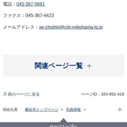
電話：
045-367-5691
ファクス：045-367-4423
メールアドレス：
se-chishin@city.yokohama.lg.jp
開く
関連ページ一覧
前のページに戻る
ページID：329-892-418
現在位
現在位置
横浜市トップページ
市政情報
広報・広聴・報道
記者発表
瀬谷区
記者発表 2022年度
【記者発表】せやっこわくわくワーク工業コース第1弾
ページトップへ