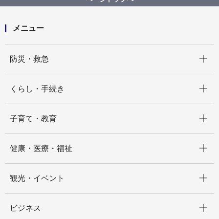
「横浜西部工業会に学ぶモノづくり体験！」参加者募
集開始
メニュー
開く
防災・救急
開く
くらし・手続き
開く
子育て・教育
開く
健康・医療・福祉
開く
観光・イベント
開く
ビジネス