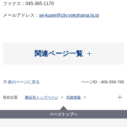
ファクス：045-365-1170
メールアドレス：
se-kusei@city.yokohama.lg.jp
開く
関連ページ一覧
前のページに戻る
ページID：406-558-765
現在位
現在位置
横浜市トップページ
市政情報
広報・広聴・報道
記者発表
瀬谷区
記者発表 2022年度
横浜初の万博 GREEN × EXPO 2027の開催まであと
ページトップへ
４年 地元瀬谷区から盛り上げています！