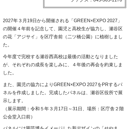
2027年３月19日から開催される「GREEN×EXPO 2027」
の開催４年前を記念して、園児と高校生が協力し、瀬谷区
の花「アジサイ」を区庁舎前（二ツ橋公園）に植樹しまし
た。
今年度で完校する瀬谷西高校は最後の活動となりました
が、それぞれの成長を楽しみに、４年後の再会を約束しま
した。
また、園児の協力によりGREEN×EXPO 2027をPRするパ
ネルを作成しました。完成したパネルは、瀬谷区役所で展
示します。
（展示期間：令和５年３月17日～31日、場所：区庁舎２階
公会堂入口前）
パネルには園芸博をイメージした新デザインの「せやま