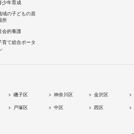
青少年育成
地域の子どもの居
場所
社会的養護
子育て総合ポータ
ル
磯子区
神奈川区
金沢区
戸塚区
中区
西区