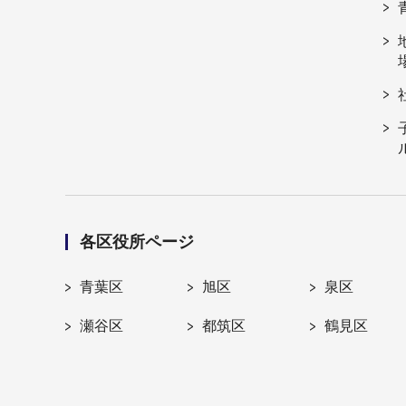
各区役所ページ
青葉区
旭区
泉区
瀬谷区
都筑区
鶴見区