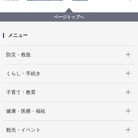
広報・広聴・報道
記者発表
選挙管理委員会事務局
記者発表 2022年度
統一地方選挙特設サイト ＯＰＥＮ！
ページトップへ
メニュー
開く
防災・救急
開く
くらし・手続き
開く
子育て・教育
開く
健康・医療・福祉
開く
観光・イベント