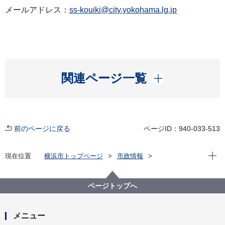
メールアドレス：
ss-kouiki@city.yokohama.lg.jp
開く
関連ページ一覧
前のページに戻る
ページID：940-033-513
現在位
現在位置
横浜市トップページ
市政情報
広報・広聴・報道
記者発表
政策経営・国際戦略局
記者発表 2024年度
夕張観光物産展を開催します！
ページトップへ
メニュー