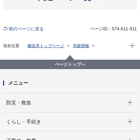
前のページに戻る
ページID：574-611-911
現在位
現在位置
横浜市トップページ
市政情報
広報・広聴・報道
記者発表
政策経営・国際戦略局
記者発表 2024年度
あなたも駅係員＆運転士に！！相模鉄道×横浜市ふるさ
ページトップへ
と納税 相鉄お仕事体験ツアー２種を返礼品として追
加します！
メニュー
開く
防災・救急
開く
くらし・手続き
開く