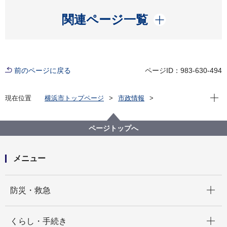
開く
関連ページ一覧
前のページに戻る
ページID：983-630-494
現在位
現在位置
横浜市トップページ
市政情報
広報・広聴・報道
記者発表
西区
記者発表 2023年度
マイナンバーカード等を活用した「申請書自動作成シ
ページトップへ
ステム」を西区役所 戸籍課・税務課に導入します！
メニュー
開く
防災・救急
開く
くらし・手続き