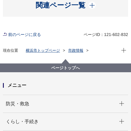
開く
関連ページ一覧
前のページに戻る
ページID：121-602-832
現在位
現在位置
横浜市トップページ
市政情報
広報・広聴・報道
記者発表
西区
記者発表 2023年度
西区制80周年をお祝いするロゴマークデザインの投票
ページトップへ
を行います！
メニュー
開く
防災・救急
開く
くらし・手続き