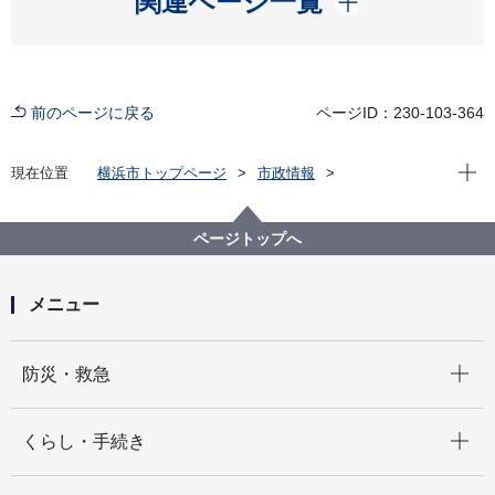
関連ページ一覧
前のページに戻る
ページID：230-103-364
現在位
現在位置
横浜市トップページ
市政情報
広報・広聴・報道
記者発表
中区
記者発表 2022年度
よこはま中区の歴史を碑もとく絵地図（第８版）を作
ページトップへ
成しました！
メニュー
開く
防災・救急
開く
くらし・手続き
開く