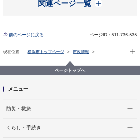
開く
関連ページ一覧
前のページに戻る
ページID：511-736-535
現在位
現在位置
横浜市トップページ
市政情報
広報・広聴・報道
記者発表
南区
記者発表 2022年度
みなみのおすすメシ始めます～「食」を通じて南区の
ページトップへ
魅力を再発見！～
メニュー
開く
防災・救急
開く
くらし・手続き