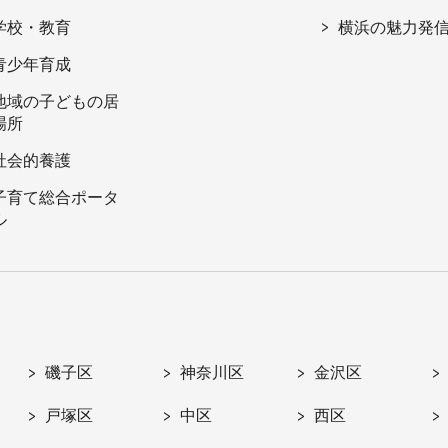
学校・教育
横浜の魅力発
青少年育成
地域の子どもの居
場所
社会的養護
子育て総合ポータ
ル
磯子区
神奈川区
金沢区
戸塚区
中区
西区