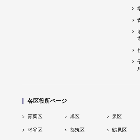
各区役所ページ
青葉区
旭区
泉区
瀬谷区
都筑区
鶴見区