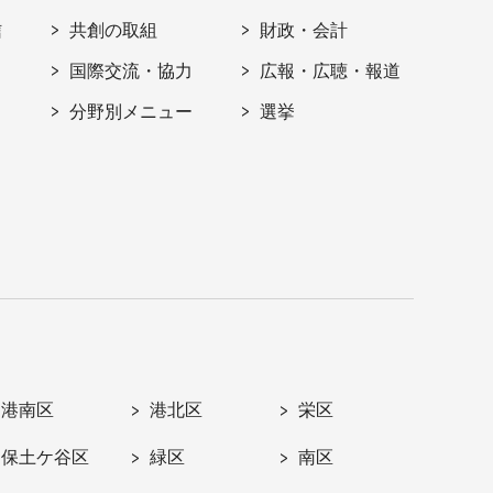
信
共創の取組
財政・会計
国際交流・協力
広報・広聴・報道
分野別メニュー
選挙
港南区
港北区
栄区
保土ケ谷区
緑区
南区