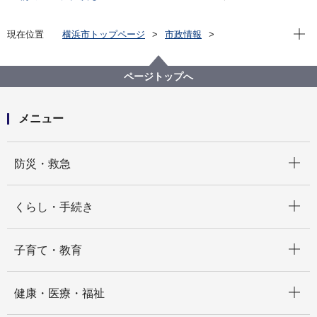
現在位
現在位置
横浜市トップページ
市政情報
広報・広聴・報道
記者発表
港湾局
ページトップへ
メニュー
開く
防災・救急
開く
くらし・手続き
開く
子育て・教育
開く
健康・医療・福祉