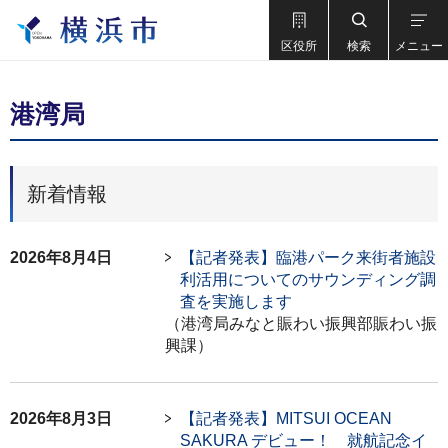
区役所
検索
メニュー
港湾局
新着情報
2026年8月4日
【記者発表】臨港パーク来街者施設
利活用についてのサウンディング調
査を実施します
（港湾局みなと賑わい振興部賑わい振
興課）
2026年8月3日
【記者発表】MITSUI OCEAN
SAKURA デビュー！ 就航記念イ