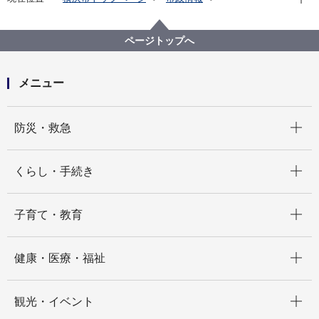
広報・広聴・報道
記者発表
交通局
記者発表 2025年度
横浜市交通局×横浜キヤノンイーグルス 市営地下鉄限
ページトップへ
定のお得な応援チケットを販売します
メニュー
開く
防災・救急
開く
くらし・手続き
開く
子育て・教育
開く
健康・医療・福祉
開く
観光・イベント