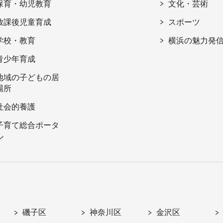
保育・幼児教育
文化・芸術
放課後児童育成
スポーツ
学校・教育
横浜の魅力発
青少年育成
地域の子どもの居
場所
社会的養護
子育て総合ポータ
ル
磯子区
神奈川区
金沢区