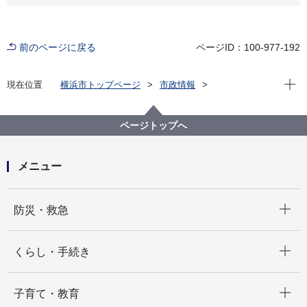
前のページに戻る
ページID：100-977-192
現在位
現在位置
横浜市トップページ
市政情報
広報・広聴・報道
記者発表
交通局
記者発表 2022年度
【記者発表】横浜市営地下鉄グリーンラインが４両か
ページトップへ
ら６両へ
メニュー
開く
防災・救急
開く
くらし・手続き
開く
子育て・教育