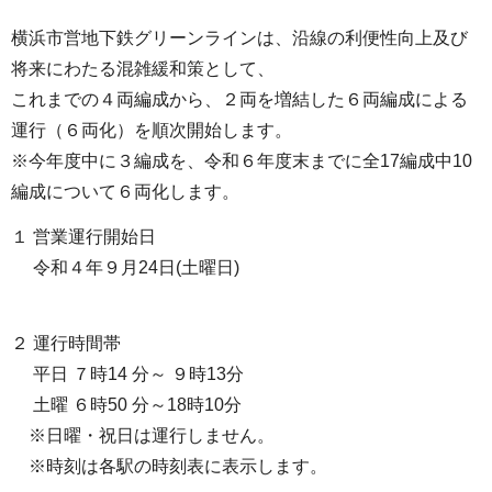
横浜市営地下鉄グリーンラインは、沿線の利便性向上及び
将来にわたる混雑緩和策として、
これまでの４両編成から、２両を増結した６両編成による
運行（６両化）を順次開始します。
※今年度中に３編成を、令和６年度末までに全17編成中10
編成について６両化します。
１ 営業運行開始日
令和４年９月24日(土曜日)
２ 運行時間帯
平日 ７時14 分～ ９時13分
土曜 ６時50 分～18時10分
※日曜・祝日は運行しません。
※時刻は各駅の時刻表に表示します。