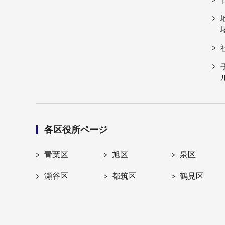
各区役所ページ
青葉区
旭区
泉区
瀬谷区
都筑区
鶴見区