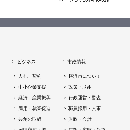
ページID：109-446-819
ビジネス
市政情報
入札・契約
横浜市について
ト
中小企業支援
政策・取組
経済・産業振興
行政運営・監査
雇用・就業促進
職員採用・人事
信
共創の取組
財政・会計
国際交流・協力
広報・広聴・報道