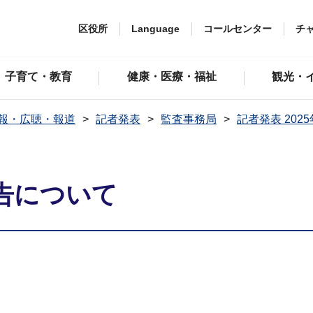
区役所
Language
コールセンター
チ
子育て・教育
健康・医療・福祉
観光・
報・広聴・報道
記者発表
監査事務局
記者発表 202
告について