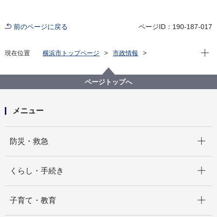
前のページに戻る
ページID：190-187-017
現在位
現在位置
横浜市トップページ
市政情報
広報・広聴・報道
記者発表
磯子区
記者発表 2024年度
横浜マラソン2024のコース沿道を、磯子事業会、環境
ページトップへ
事業推進委員、磯子区役所等がクリーンアップしま
す！
メニュー
開く
防災・救急
開く
くらし・手続き
開く
子育て・教育