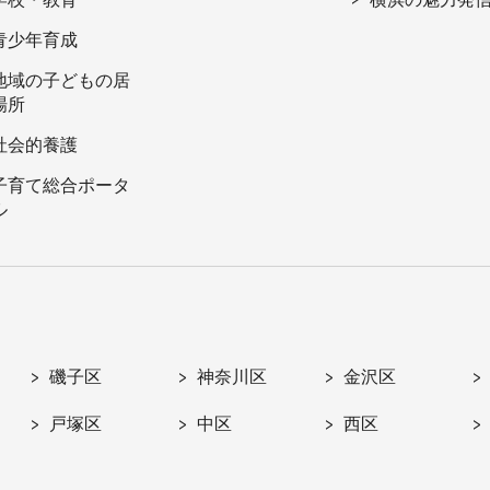
青少年育成
地域の子どもの居
場所
社会的養護
子育て総合ポータ
ル
磯子区
神奈川区
金沢区
戸塚区
中区
西区