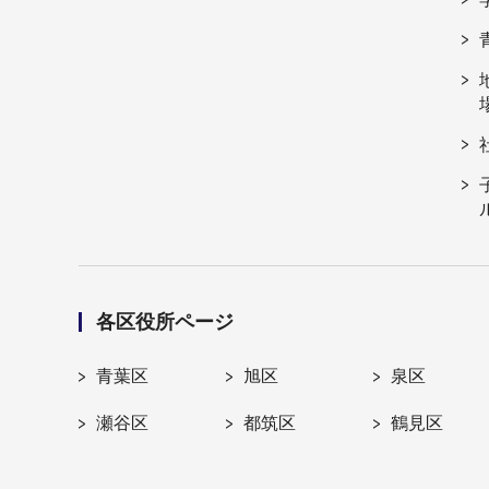
各区役所ページ
青葉区
旭区
泉区
瀬谷区
都筑区
鶴見区