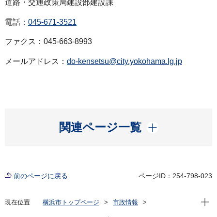
道路・交通政策局建設部建設課
電話：
045-671-3521
ファクス：045-663-8993
メールアドレス：
do-kensetsu@city.yokohama.lg.jp
開く
関連ページ一覧
前のページに戻る
ページID：254-798-023
現在位
現在位置
横浜市トップページ
市政情報
広報・広聴・報道
記者発表