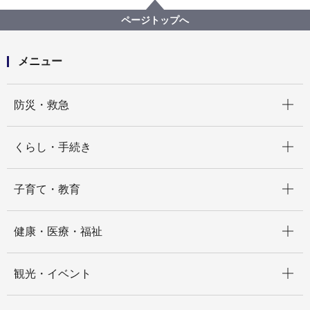
道路・交通政策局
記者発表 2025年度
横浜マラソン2025のコースを横浜市建設関連業４団体
ページトップへ
と道路局がクリーンアップします！
メニュー
開く
防災・救急
開く
くらし・手続き
開く
子育て・教育
開く
健康・医療・福祉
開く
観光・イベント
開く