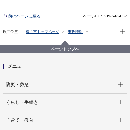
前のページに戻る
ページID：309-548-652
現在位
現在位置
横浜市トップページ
市政情報
広報・広聴・報道
記者発表
道路・交通政策局
記者発表 2025年度
横浜DeNAベイスターズ選手が呼びかける自転車乗車時
ページトップへ
のヘルメット着用啓発運動を実施します
メニュー
開く
防災・救急
開く
くらし・手続き
開く
子育て・教育