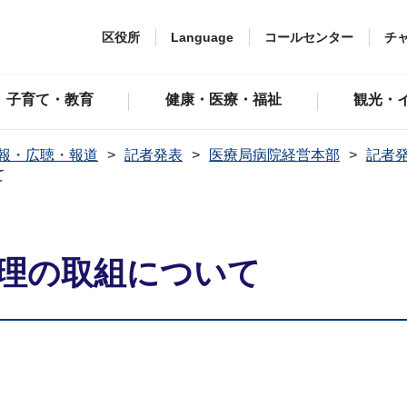
区役所
Language
コールセンター
チ
子育て・教育
健康・医療・福祉
観光・
報・広聴・報道
記者発表
医療局病院経営本部
記者発
て
管理の取組について