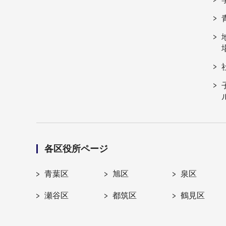
各区役所ページ
青葉区
旭区
泉区
瀬谷区
都筑区
鶴見区