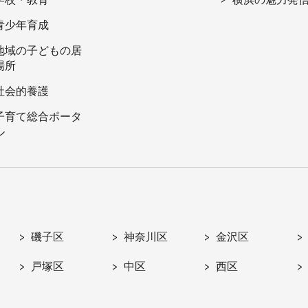
青少年育成
地域の子どもの居
場所
社会的養護
子育て総合ポータ
ル
磯子区
神奈川区
金沢区
戸塚区
中区
西区