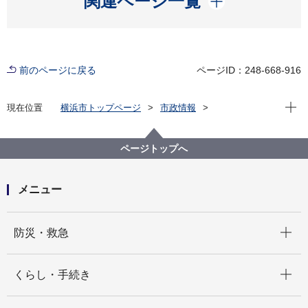
関連ページ一覧
前のページに戻る
ページID：248-668-916
現在位
現在位置
横浜市トップページ
市政情報
広報・広聴・報道
記者発表
にぎわいスポーツ文化局
記者発表 2021年度
【記者発表】「日中韓３都市の青少年がダンスを通じ
ページトップへ
て交流しました」
メニュー
開く
防災・救急
開く
くらし・手続き
開く