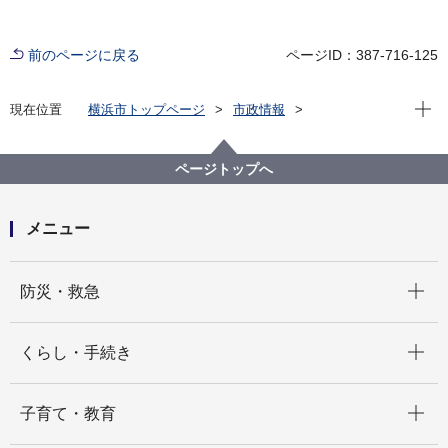
前のページに戻る
ページID：387-716-125
現在位
現在位置
横浜市トップページ
市政情報
広報・広聴・報道
記者発表
旭区
記者発表 2024年度
横浜ＦＣを応援しよう！『あさひ区民DAY』開催 旭
ページトップへ
区在住・在勤・在学の1,000 名をご招待・ご優待
メニュー
開く
防災・救急
開く
くらし・手続き
開く
子育て・教育