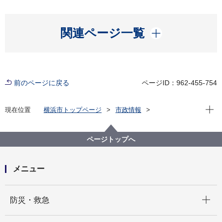
開く
関連ページ一覧
前のページに戻る
ページID：962-455-754
現在位
現在位置
横浜市トップページ
市政情報
広報・広聴・報道
記者発表
旭区
記者発表 2024年度
令和７年も！子供向けイベントは助成拡大！旭区内の
ページトップへ
文化芸術活動を応援します！
メニュー
開く
防災・救急
開く