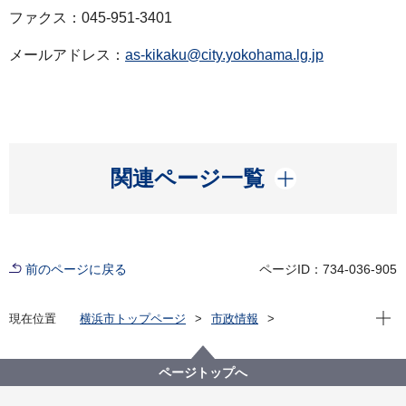
ファクス：045-951-3401
メールアドレス：
as-kikaku@city.yokohama.lg.jp
開く
関連ページ一覧
前のページに戻る
ページID：734-036-905
現在位
現在位置
横浜市トップページ
市政情報
広報・広聴・報道
記者発表
旭区
記者発表 2021年度
＜左近山団地における大学生による地域支援活動モデ
ページトップへ
ル事業＞大学生を中心とした取組を新たなまちの魅力
としてまとめたプロモーション冊子を作成しました