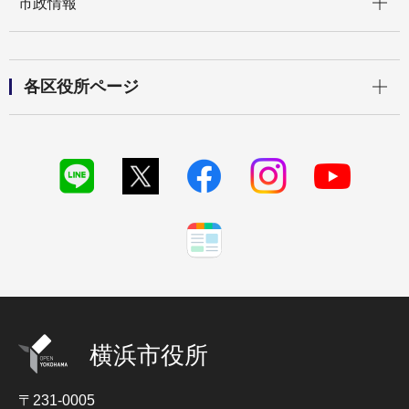
市政情報
開く
各区役所ページ
横浜市役所
〒231-0005