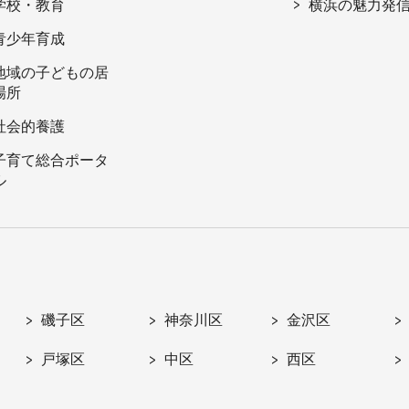
学校・教育
横浜の魅力発
青少年育成
地域の子どもの居
場所
社会的養護
子育て総合ポータ
ル
磯子区
神奈川区
金沢区
戸塚区
中区
西区