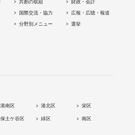
信
共創の取組
財政・会計
国際交流・協力
広報・広聴・報道
分野別メニュー
選挙
港南区
港北区
栄区
保土ケ谷区
緑区
南区