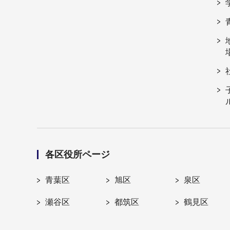
各区役所ページ
青葉区
旭区
泉区
瀬谷区
都筑区
鶴見区