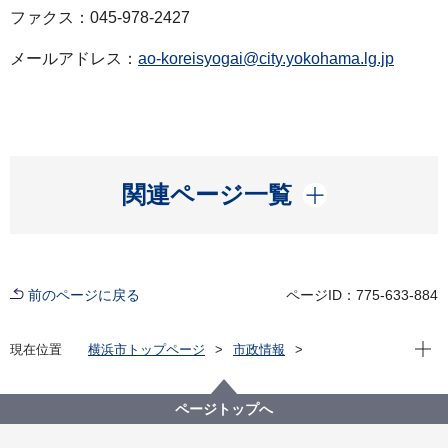
ファクス：045-978-2427
メールアドレス：
ao-koreisyogai@city.yokohama.lg.jp
開く
関連ページ一覧
前のページに戻る
ページID：775-633-884
現在位
現在位置
横浜市トップページ
市政情報
広報・広聴・報道
記者発表
青葉区
記者発表 2023年度
健康寿命の延伸に向けた健康調査研究結果を青葉区役
ページトップへ
所が桐蔭学園より頂きました！