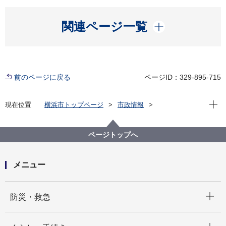
開く
関連ページ一覧
前のページに戻る
ページID：329-895-715
現在位
現在位置
横浜市トップページ
市政情報
広報・広聴・報道
広報・刊行物
その他
市民利用施設等イベント情報
市民利用施設等イベント情報のウェブアクセシビリテ
ページトップへ
ィ対応について
メニュー
開く
防災・救急
開く