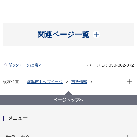
開く
関連ページ一覧
前のページに戻る
ページID：999-362-972
現在位
現在位置
横浜市トップページ
市政情報
広報・広聴・報道
広報・刊行物
その他
ページトップへ
メニュー
開く