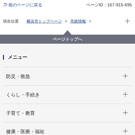
前のページに戻る
ページID：167-915-695
現在位
現在位置
横浜市トップページ
市政情報
広報・広聴・報道
広報・刊行物
広報の企画に関すること
ページトップへ
メニュー
開く
防災・救急
開く
くらし・手続き
開く
子育て・教育
開く
健康・医療・福祉