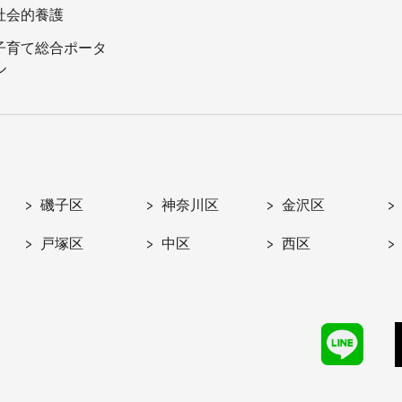
社会的養護
子育て総合ポータ
ル
磯子区
神奈川区
金沢区
戸塚区
中区
西区