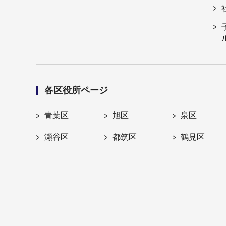
各区役所ページ
青葉区
旭区
泉区
瀬谷区
都筑区
鶴見区