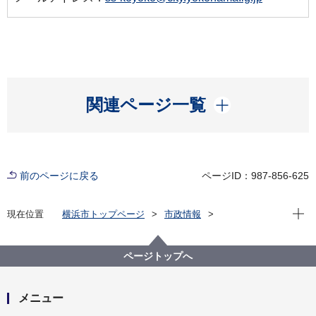
開く
関連ページ一覧
前のページに戻る
ページID：987-856-625
現在位
現在位置
横浜市トップページ
市政情報
広報・広聴・報道
広報・刊行物
広報印刷物
広報よこはま
広報よこはま電子メール配信
ページトップへ
広報よこはま電子メール配信
メニュー