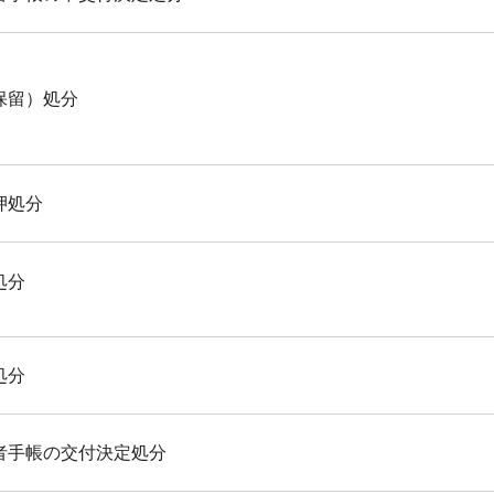
保留）処分
押処分
処分
処分
者手帳の交付決定処分