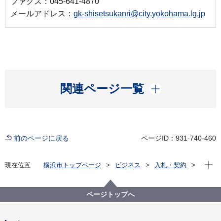
ファクス：045-641-4870
メールアドレス：
gk-shisetsukanri@city.yokohama.lg.jp
開く
関連ページ一覧
前のページに戻る
ページID：931-740-460
現在位
現在位置
横浜市トップページ
ビジネス
入札・契約
プロポーザル等の発注情報
2026年度
委託
下水道河川局
【公募型プロポーザル方式】栄水再生センター等緑地
ページトップへ
安全管理・計画保全業務委託