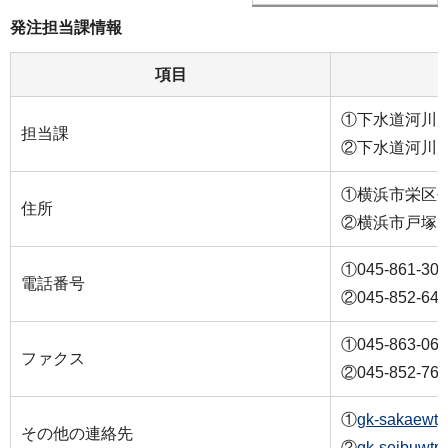
発注担当課情報
項目
①下水道河川
担当課
②下水道河川
①横浜市栄区長
住所
②横浜市戸塚区
①045-861-30
電話番号
②045-852-64
①045-863-06
ファクス
②045-852-76
①
gk-sakaewtp
その他の連絡先
②
gk-seibuwtp