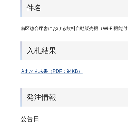
件名
南区総合庁舎における飲料自動販売機（Wi-Fi機能
入札結果
入札てん末書（PDF：94KB）
発注情報
公告日