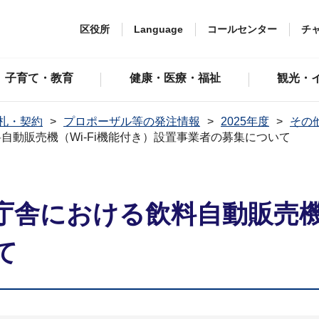
区役所
Language
コールセンター
チ
子育て・教育
健康・医療・福祉
観光・
札・契約
プロポーザル等の発注情報
2025年度
その
自動販売機（Wi-Fi機能付き）設置事業者の募集について
舎における飲料自動販売機（
て