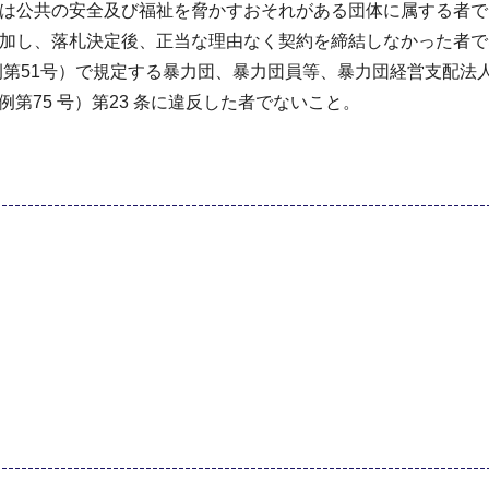
体又は公共の安全及び福祉を脅かすおそれがある団体に属する者
に参加し、落札決定後、正当な理由なく契約を締結しなかった者
市条例第51号）で規定する暴力団、暴力団員等、暴力団経営支配
第75 号）第23 条に違反した者でないこと。