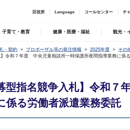
区役所
Language
コールセンター
チ
子育て・教育
健康・医療・福祉
観光・
札・契約
プロポーザル等の発注情報
2025年度
その
札】令和７年度 中央児童相談所一時保護所夜間指導業務に係
募型指名競争入札】令和７
に係る労働者派遣業務委託