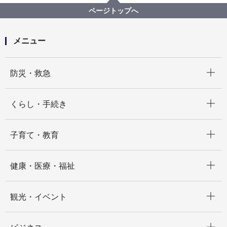
【公募型指名競争入札】令和７年度横浜市立保育所児
ページトップへ
童の尿検査業務
メニュー
開く
防災・救急
開く
くらし・手続き
開く
子育て・教育
開く
健康・医療・福祉
開く
観光・イベント
開く