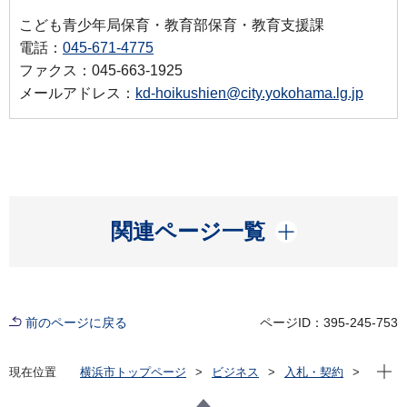
こども青少年局保育・教育部保育・教育支援課
電話：
045-671-4775
ファクス：045-663-1925
メールアドレス：
kd-hoikushien@city.yokohama.lg.jp
開く
関連ページ一覧
前のページに戻る
ページID：395-245-753
現在位
現在位置
横浜市トップページ
ビジネス
入札・契約
プロポーザル等の発注情報
2025年度
その他の業務
こども青少年局