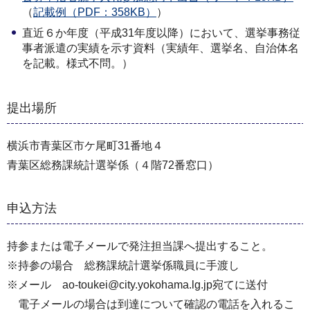
（
記載例（PDF：358KB）
）
直近６か年度（平成31年度以降）において、選挙事務従
事者派遣の実績を示す資料（実績年、選挙名、自治体名
を記載。様式不問。）
提出場所
横浜市青葉区市ケ尾町31番地４
青葉区総務課統計選挙係（４階72番窓口）
申込方法
持参または電子メールで発注担当課へ提出すること。
※持参の場合 総務課統計選挙係職員に手渡し
※メール ao-toukei@city.yokohama.lg.jp宛てに送付
電子メールの場合は到達について確認の電話を入れるこ