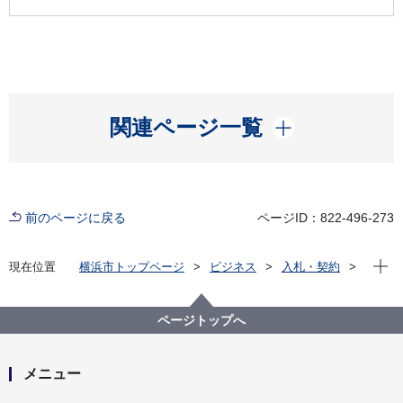
開く
関連ページ一覧
前のページに戻る
ページID：822-496-273
現在位
現在位置
横浜市トップページ
ビジネス
入札・契約
プロポーザル等の発注情報
2025年度
その他の業務
青葉区
【入札結果掲載】【公募型指名競争入札】第27回参議
ページトップへ
院議員通常選挙及び令和７年８月３日執行横浜市長選
挙の期日前投票所業務にかかる人材派遣について
メニュー